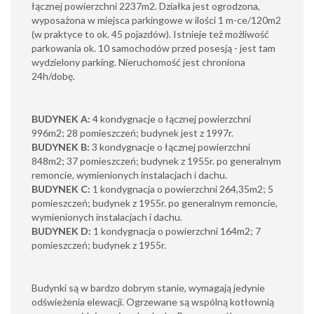
łącznej powierzchni 2237m2. Działka jest ogrodzona,
wyposażona w miejsca parkingowe w ilości 1 m-ce/120m2
(w praktyce to ok. 45 pojazdów). Istnieje też możliwość
parkowania ok. 10 samochodów przed posesją - jest tam
wydzielony parking. Nieruchomość jest chroniona
24h/dobę.
BUDYNEK A:
4 kondygnacje o łącznej powierzchni
996m2; 28 pomieszczeń; budynek jest z 1997r.
BUDYNEK B:
3 kondygnacje o łącznej powierzchni
848m2; 37 pomieszczeń; budynek z 1955r. po generalnym
remoncie, wymienionych instalacjach i dachu.
BUDYNEK C:
1 kondygnacja o powierzchni 264,35m2; 5
pomieszczeń; budynek z 1955r. po generalnym remoncie,
wymienionych instalacjach i dachu.
BUDYNEK D:
1 kondygnacja o powierzchni 164m2; 7
pomieszczeń; budynek z 1955r.
Budynki są w bardzo dobrym stanie, wymagają jedynie
odświeżenia elewacji. Ogrzewane są wspólną kotłownią