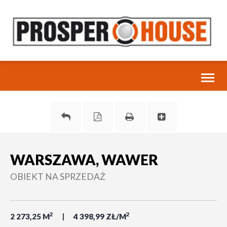
Toggl
naviga
WARSZAWA, WAWER
OBIEKT NA SPRZEDAŻ
2
2
2 273,25 M
4 398,99 ZŁ/M