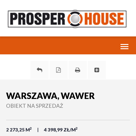
Toggl
naviga
WARSZAWA, WAWER
OBIEKT NA SPRZEDAŻ
2
2
2 273,25 M
4 398,99 ZŁ/M