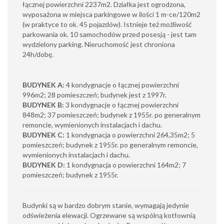
łącznej powierzchni 2237m2. Działka jest ogrodzona,
wyposażona w miejsca parkingowe w ilości 1 m-ce/120m2
(w praktyce to ok. 45 pojazdów). Istnieje też możliwość
parkowania ok. 10 samochodów przed posesją - jest tam
wydzielony parking. Nieruchomość jest chroniona
24h/dobę.
BUDYNEK A:
4 kondygnacje o łącznej powierzchni
996m2; 28 pomieszczeń; budynek jest z 1997r.
BUDYNEK B:
3 kondygnacje o łącznej powierzchni
848m2; 37 pomieszczeń; budynek z 1955r. po generalnym
remoncie, wymienionych instalacjach i dachu.
BUDYNEK C:
1 kondygnacja o powierzchni 264,35m2; 5
pomieszczeń; budynek z 1955r. po generalnym remoncie,
wymienionych instalacjach i dachu.
BUDYNEK D:
1 kondygnacja o powierzchni 164m2; 7
pomieszczeń; budynek z 1955r.
Budynki są w bardzo dobrym stanie, wymagają jedynie
odświeżenia elewacji. Ogrzewane są wspólną kotłownią